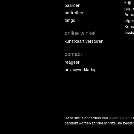
krijt
paarden
gege
portretten
Anne 
tango
afge
Kuns
online winkel
assis
kunstkaart versturen
contact
reageer
privacyverklaring
Deze site is onderdeel van
www.exto.art
. 
gebruikt worden zonder schriftelijke toest