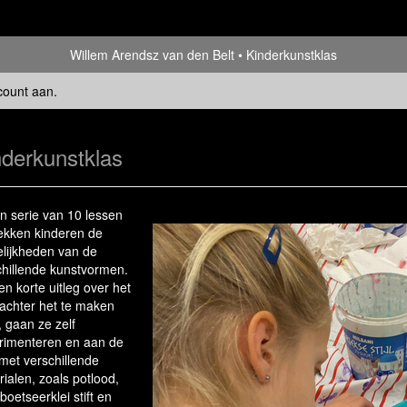
Willem Arendsz van den Belt
Kinderkunstklas
count aan
.
nderkunstklas
en serie van 10 lessen
ekken kinderen de
lijkheden van de
chillende kunstvormen.
n korte uitleg over het
 achter het te maken
 gaan ze zelf
rimenteren en aan de
 met verschillende
ialen, zoals potlood,
 boetseerklei stift en