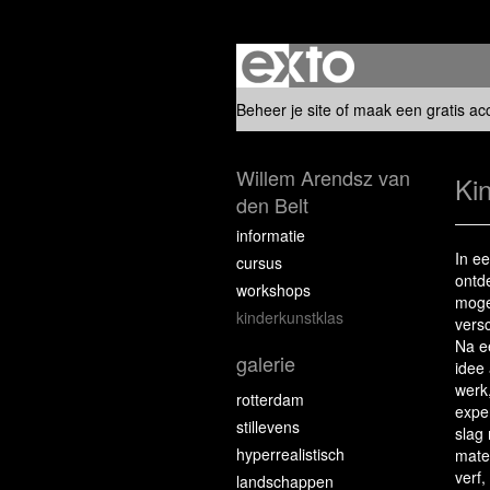
Beheer je site
of
maak een gratis ac
Willem Arendsz van
Ki
den Belt
informatie
In e
cursus
ontd
workshops
moge
kinderkunstklas
vers
Na ee
galerie
idee
werk,
rotterdam
expe
stillevens
slag
hyperrealistisch
mater
verf,
landschappen