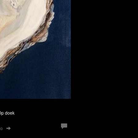
g
 Op doek
to