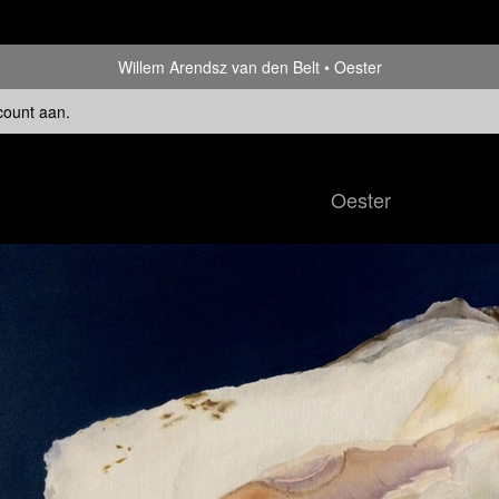
Willem Arendsz van den Belt
Oester
count aan
.
Oester