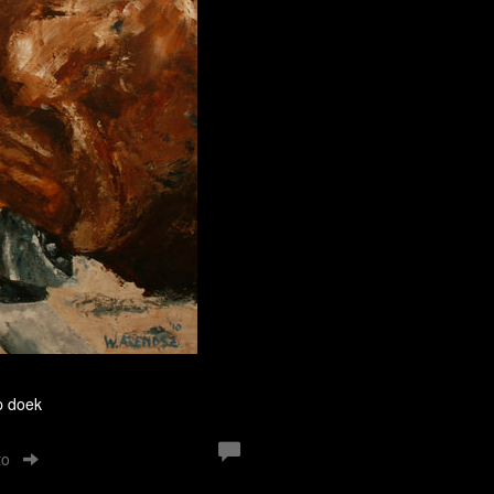
p doek
to