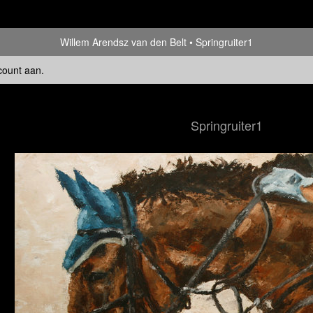
Willem Arendsz van den Belt
Springruiter1
count aan
.
Springruiter1